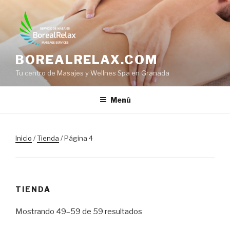
Saltar
al
contenido
BOREALRELAX.COM
Tu centro de Masajes y Wellnes Spa en Granada
Menú
Inicio
/
Tienda
/ Página 4
TIENDA
Mostrando 49–59 de 59 resultados