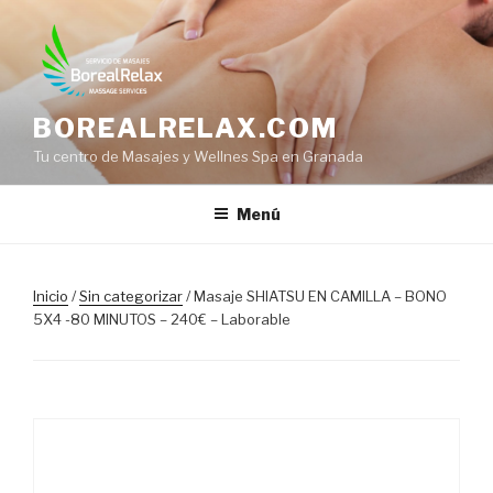
Saltar
al
contenido
BOREALRELAX.COM
Tu centro de Masajes y Wellnes Spa en Granada
Menú
Inicio
/
Sin categorizar
/ Masaje SHIATSU EN CAMILLA – BONO
5X4 -80 MINUTOS – 240€ – Laborable