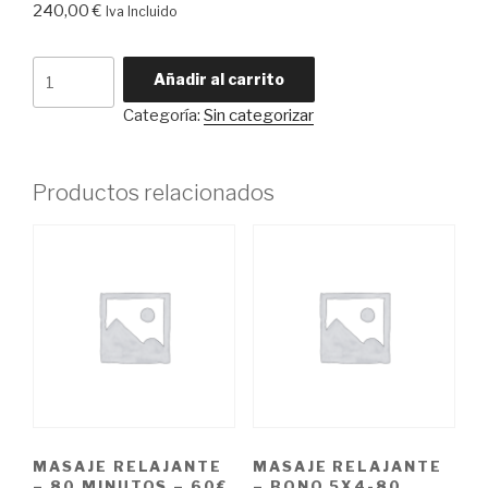
240,00
€
Iva Incluido
Masaje
Añadir al carrito
SHIATSU
Categoría:
Sin categorizar
EN
CAMILLA
-
Productos relacionados
BONO
5X4
-80
MINUTOS
-
240€
-
Laborable
cantidad
MASAJE RELAJANTE
MASAJE RELAJANTE
– 80 MINUTOS – 60€
– BONO 5X4-80