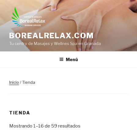
Saltar
al
contenido
BOREALRELAX.COM
Tu centro de Masajes y Wellnes Spa en Granada
Menú
Inicio
/ Tienda
TIENDA
Mostrando 1–16 de 59 resultados