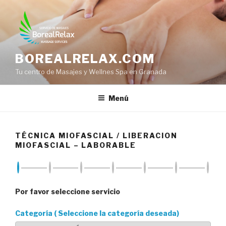
Saltar
al
contenido
BOREALRELAX.COM
Tu centro de Masajes y Wellnes Spa en Granada
Menú
TÉCNICA MIOFASCIAL / LIBERACION
MIOFASCIAL – LABORABLE
Por favor seleccione servicio
Categoría ( Seleccione la categoría deseada)