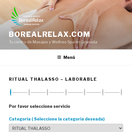
Saltar
al
contenido
BOREALRELAX.COM
Tu centro de Masajes y Wellnes Spa en Granada
Menú
RITUAL THALASSO – LABORABLE
Por favor seleccione servicio
Categoría ( Seleccione la categoría deseada)