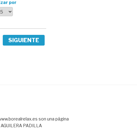
izar por
SIGUIENTE
ww.borealrelax.es son una página
L AGUILERA PADILLA