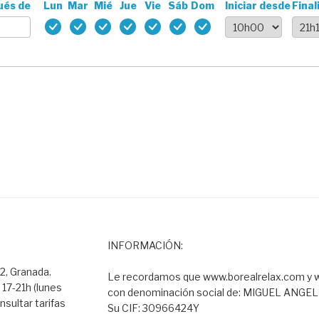
ués de
Lun
Mar
Mié
Jue
Vie
Sáb
Dom
Iniciar desde
Final
INFORMACIÓN:
2, Granada.
Le recordamos que www.borealrelax.com y w
 17-21h (lunes
con denominación social de: MIGUEL ANGE
nsultar tarifas
Su CIF: 30966424Y