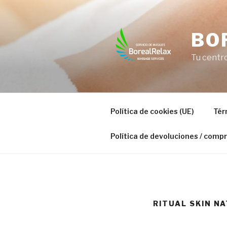
Saltar
al
contenido
BO
Tu centr
Política de cookies (UE)
Tér
Política de devoluciones / compr
RITUAL SKIN N