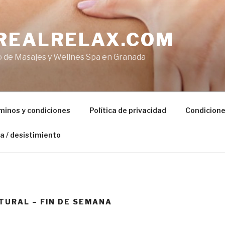
REALRELAX.COM
o de Masajes y Wellnes Spa en Granada
minos y condiciones
Política de privacidad
Condicione
a / desistimiento
ATURAL – FIN DE SEMANA