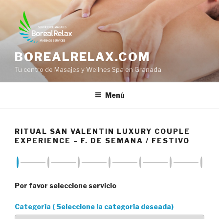
Saltar
al
contenido
BOREALRELAX.COM
Tu centro de Masajes y Wellnes Spa en Granada
Menú
RITUAL SAN VALENTIN LUXURY COUPLE
EXPERIENCE – F. DE SEMANA / FESTIVO
Por favor seleccione servicio
Categoría ( Seleccione la categoría deseada)