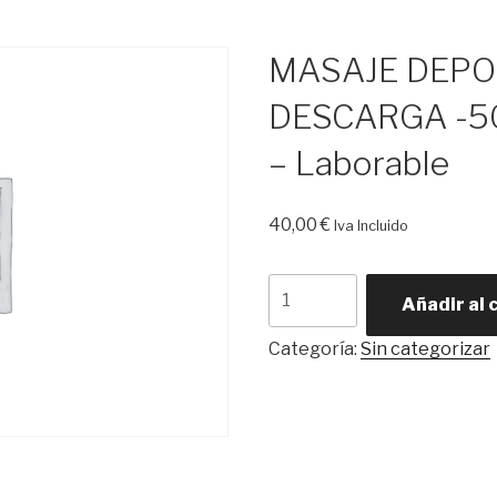
MASAJE DEPO
DESCARGA -50
– Laborable
40,00
€
Iva Incluido
MASAJE
Añadir al 
DEPORTIVO
O
Categoría:
Sin categorizar
DE
DESCARGA
-50
Minutos
-