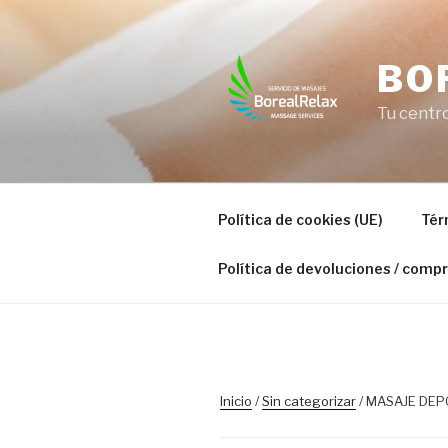
Saltar
al
contenido
BO
Tu centr
Política de cookies (UE)
Tér
Política de devoluciones / compr
Inicio
/
Sin categorizar
/ MASAJE DEPO