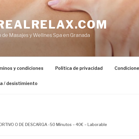
REALRELAX.COM
o de Masajes y Wellnes Spa en Granada
minos y condiciones
Política de privacidad
Condicione
a / desistimiento
RTIVO O DE DESCARGA -50 Minutos – 40€ – Laborable