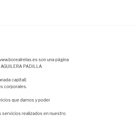
ww.borealrelax.es son una página
L AGUILERA PADILLA
anada capital)
os corporales.
rvicios que damos y poder
 servicios realizados en nuestro