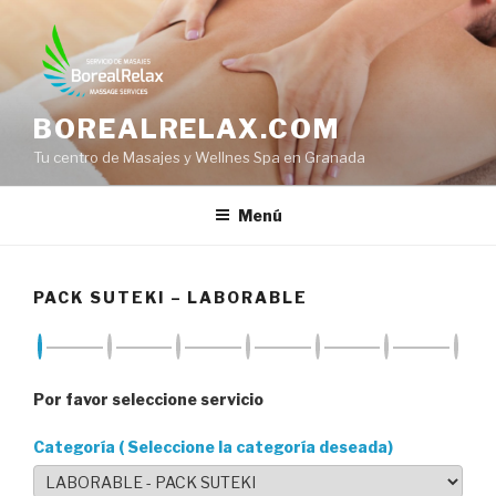
Saltar
al
contenido
BOREALRELAX.COM
Tu centro de Masajes y Wellnes Spa en Granada
Menú
PACK SUTEKI – LABORABLE
Por favor seleccione servicio
Categoría ( Seleccione la categoría deseada)