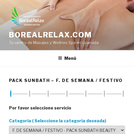
Saltar
al
contenido
BOREALRELAX.COM
Tu centro de Masajes y Wellnes Spa en Granada
Menú
PACK SUNBATH – F. DE SEMANA / FESTIVO
Por favor seleccione servicio
Categoría ( Seleccione la categoría deseada)