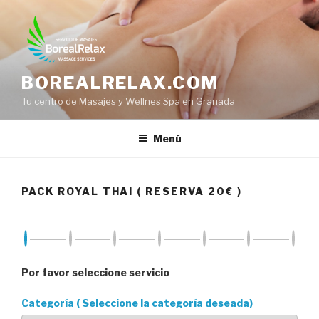
Saltar
al
contenido
BOREALRELAX.COM
Tu centro de Masajes y Wellnes Spa en Granada
Menú
PACK ROYAL THAI ( RESERVA 20€ )
Por favor seleccione servicio
Categoría ( Seleccione la categoría deseada)