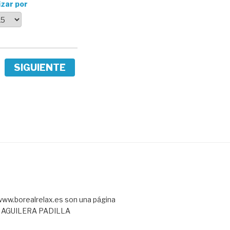
izar por
SIGUIENTE
ww.borealrelax.es son una página
L AGUILERA PADILLA