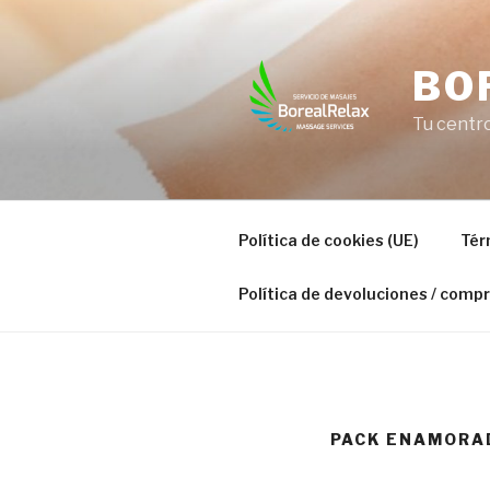
Saltar
al
contenido
BO
Tu centr
Política de cookies (UE)
Tér
Política de devoluciones / compr
PACK ENAMORAD