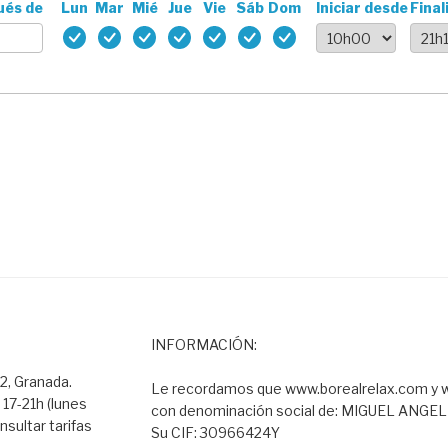
ués de
Lun
Mar
Mié
Jue
Vie
Sáb
Dom
Iniciar desde
Final
INFORMACIÓN:
2, Granada.
Le recordamos que www.borealrelax.com y w
 17-21h (lunes
con denominación social de: MIGUEL ANGE
nsultar tarifas
Su CIF: 30966424Y