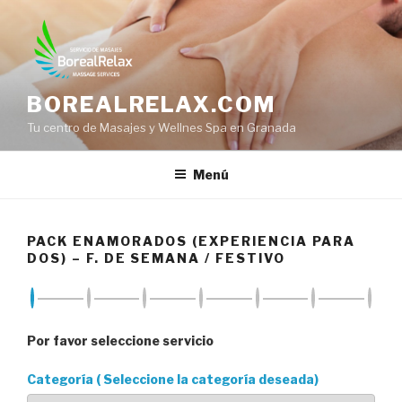
Saltar
al
contenido
BOREALRELAX.COM
Tu centro de Masajes y Wellnes Spa en Granada
Menú
PACK ENAMORADOS (EXPERIENCIA PARA
DOS) – F. DE SEMANA / FESTIVO
Por favor seleccione servicio
Categoría ( Seleccione la categoría deseada)