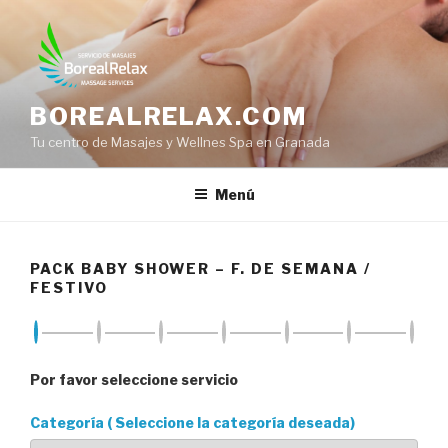
Saltar
al
contenido
BOREALRELAX.COM
Tu centro de Masajes y Wellnes Spa en Granada
Menú
PACK BABY SHOWER – F. DE SEMANA /
FESTIVO
Por favor seleccione servicio
Categoría ( Seleccione la categoría deseada)