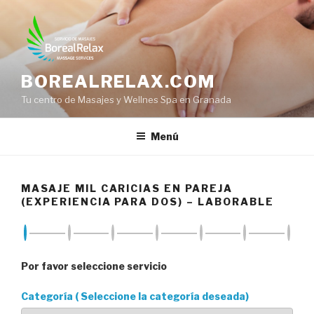
Saltar
al
contenido
BOREALRELAX.COM
Tu centro de Masajes y Wellnes Spa en Granada
Menú
MASAJE MIL CARICIAS EN PAREJA
(EXPERIENCIA PARA DOS) – LABORABLE
Por favor seleccione servicio
Categoría ( Seleccione la categoría deseada)