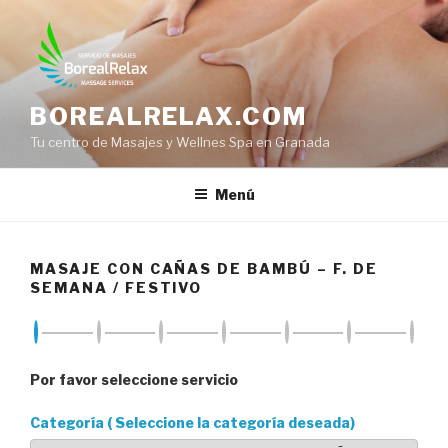
Saltar
al
contenido
BOREALRELAX.COM
Tu centro de Masajes y Wellnes Spa en Granada
Menú
MASAJE CON CAÑAS DE BAMBÚ – F. DE
SEMANA / FESTIVO
Por favor seleccione servicio
Categoría ( Seleccione la categoría deseada)